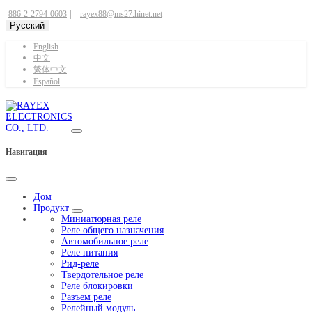
|
886-2-2794-0603
rayex88@ms27.hinet.net
Pусский
English
中文
繁体中文
Español
Навигация
Дом
Продукт
Миниатюрная реле
Реле общего назначения
Автомобильное реле
Реле питания
Рид-реле
Твердотельное реле
Реле блокировки
Разъем реле
Релейный модуль