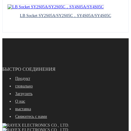
LB Socket SY2S05A/SY2S05C，SY4S05A/SY4S05C
БЫСТРО СОЕДИНЕНИЯ
Продукт
гловально
Загрузить
О нас
выставка
Свяжитесь с нами